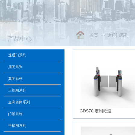
首页
速通门系列
>>
产品中心
速通门系列
摆闸系列
翼闸系列
三辊闸系列
全高转闸系列
GDS70 定制款速
门禁系统
平移闸系列