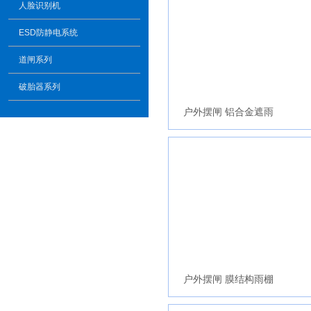
人脸识别机
ESD防静电系统
道闸系列
破胎器系列
户外摆闸 铝合金遮雨
户外摆闸 膜结构雨棚