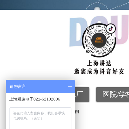
请您留言
企业/工厂
医院/学
上海耕达电子021-62102606
首页
成功案例
>>