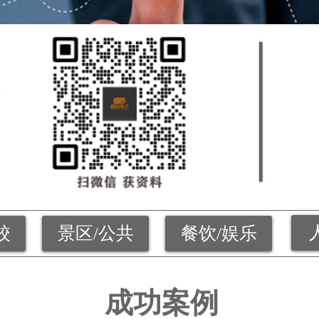
校
景区/公共
餐饮/娱乐
成功案例