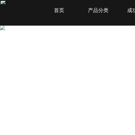
首页
产品分类
成
SHANGHAI GENGDA ELECTRONIC COMPANY