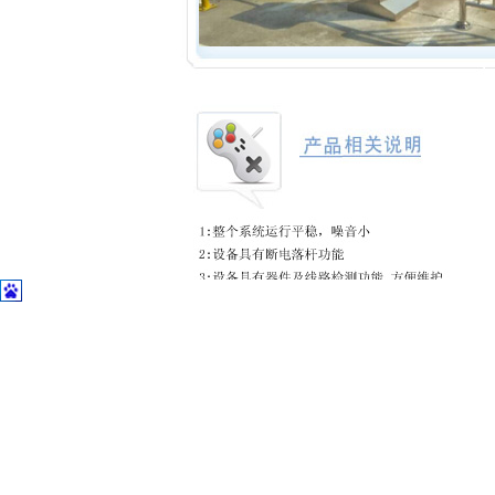
上一个：
GD201桥式三辊闸......
下一个：
《罗氏制药》全高转闸