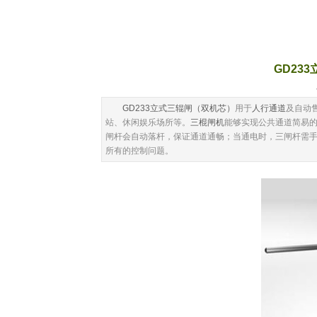
GD23
发
GD233立式三辊闸（双机芯）
用于
人行通道
及自动
站、休闲娱乐场所等。
三棍闸机
能够实现公共通道简易
闸杆会自动落杆，保证通道通畅；当通电时，三闸杆需
所有的控制问题。