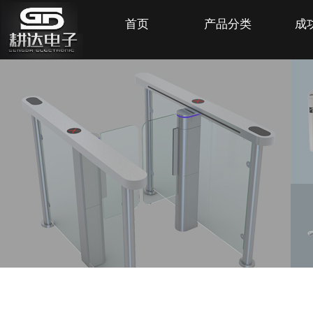
首页
产品分类
成
SHANGHAI GENGDA ELECTRONIC COMPANY