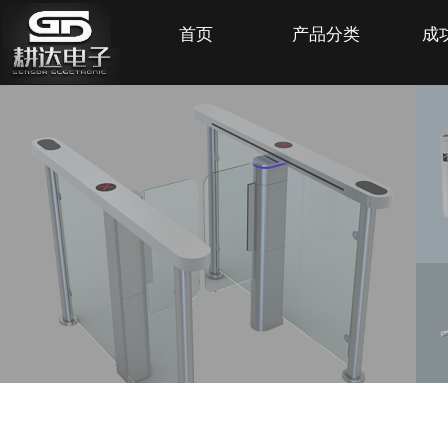
首页
产品分类
成
SHANGHAI GENGDA ELECTRONIC COMPANY