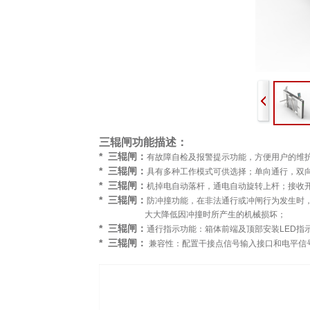
三辊闸功能描述：
* 三辊闸：
有故障自检及报警提示功能，方便用户的维
* 三辊闸：
具有多种工作模式可供选择；单向通行，双
* 三辊闸：
机掉电自动落杆，通电自动旋转上杆；接收开
* 三辊闸：
防冲撞功能，在非法通行或冲闸行为发生时
大大降低因冲撞时所产生的机械损坏；
* 三辊闸：
通行指示功能：箱体前端及顶部安装LED指
* 三辊闸：
兼容性：配置干接点信号输入接口和电平信